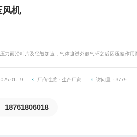
压风机
力而沿叶片及径被加速，气体迫进外侧气环之后因压差作用
向运转而达到增压效果，气体运作到排气管后，由于压力已大
5-01-19
厂商性质：生产厂家
访问量：3779
18761806018