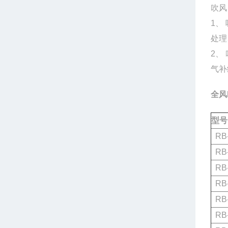
吹风
1、
处理
2、
气补
全风
型
RB-
RB-
RB-
RB-
RB-
RB-