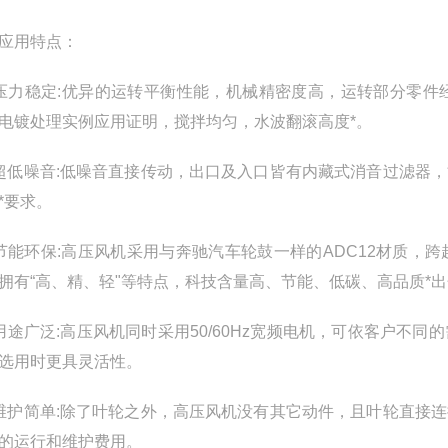
应用特点：
压力稳定:优异的运转平衡性能，机械精密度高，运转部分零
电镀处理实例应用证明，搅拌均匀，水波翻滚高度*。
超低噪音:低噪音直接传动，出口及入口皆有内藏式消音过滤器
*要求。
节能环保:高压风机采用与奔驰汽车轮鼓一样的ADC12材质
拥有“高、精、轻"等特点，科技含量高、节能、低碳、高品质*
用途广泛:高压风机同时采用50/60Hz宽频电机，可依客户
选用时更具灵活性。
维护简单:除了叶轮之外，高压风机没有其它动件，且叶轮直接
的运行和维护费用。