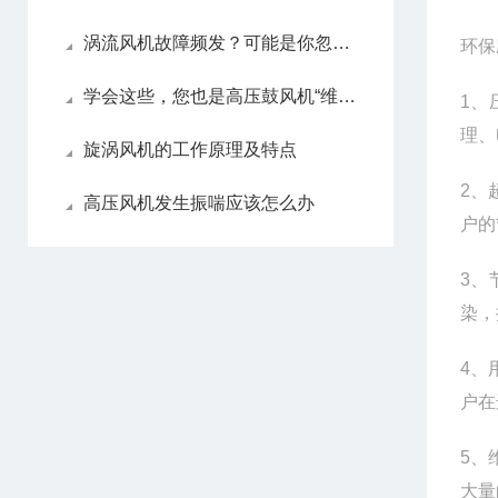
涡流风机故障频发？可能是你忽略了这些保养细节
环保
学会这些，您也是高压鼓风机“维修员”
1、
理、
旋涡风机的工作原理及特点
2、
高压风机发生振喘应该怎么办
户的
3、
染，
4、
户在
5、
大量