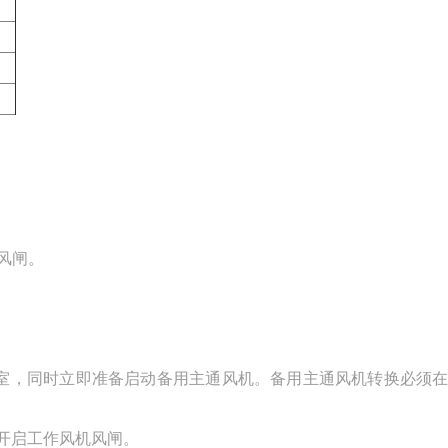
机风闸。
室，同时立即准备启动备用主通风机。备用主通风机转换必须在
开启工作风机风闸。