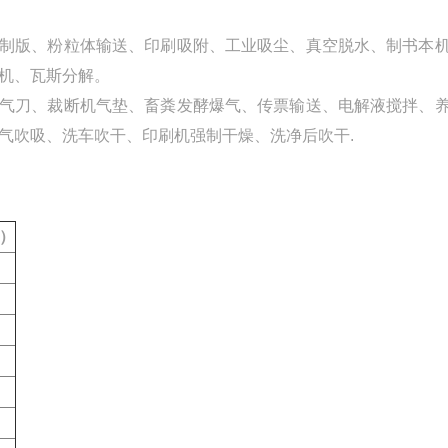
相制版、粉粒体输送、印刷吸附、工业吸尘、真空脱水、制书本
机、瓦斯分解。
空气刀、裁断机气垫、畜粪发酵爆气、传票输送、电解液搅拌、
气吹吸、洗车吹干、印刷机强制干燥、洗净后吹干.
n）