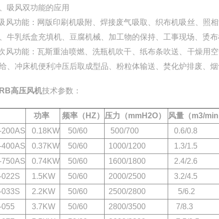
、吸风双功能的应用
 吸风功能：网版印刷机吸附、焊接废气吸取、织布机吸丝、照
、牛乳纸盒充填机、豆腐机械、加工物的保持、工事现场、烫布
 吹风功能：瓦斯重油喷燃、洗瓶机吹干、纸布条吹送、干燥用
给、冲床机便利冲压后取成型品、粉粒体输送、焚化炉排废、烟
RB高压风机
技术参数：
号
功率
频率（HZ
）
压力（mmH2O）
风量（m3/mi
200AS
0.18KW
50/60
500/700
0.6/0.8
400AS
0.37KW
50/60
1000/1200
1.3/1.5
750AS
0.74KW
50/60
1600/1800
2.4/2.6
022S
1.5KW
50/60
2000/2500
3.2/4.5
033S
2.2KW
50/60
2500/2800
5/6.2
055
3.7KW
50/60
2800/3500
7/8.3