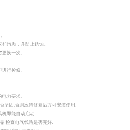
护。
灰和污垢，并防止锈蚀。
右更换一次。
即进行检修。
的电力要求.
否坚固,否则应待修复后方可安装使用.
风机即能自动启动.
品;检查电气线路是否完好.