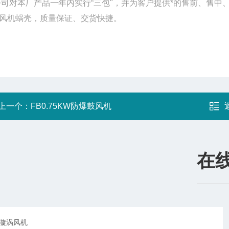
司对本厂产品一年内实行“三包"，并为客户提供*的售前、售
风机蜗壳，质量保证、交货快捷。
上一个：
FB0.75KW防爆鼓风机
在