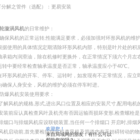
.可分解之管件（选配）：更易安装
轮漩涡风机
的日常维护：
确保风机的正常运转,性能满足要求，必须加强对环形风机的维
根据使用的具体情况定期清除环形风机内部，特别是叶片处的积
轴承箱内润滑油，除在机修时更换外，在正常情况下须六个月左
运转中要经常检查轴承温度是否正常，轴承温度应小于40℃。
在环形风机的开车、停车、运转时，如发现有不正常情况，应立
为确保人身安全，风机的维护必须在停车时进。
防爆风机安装使用要求：
，了解风机的规格,形式,进出风口位置及相应的安装尺寸,配用电机
，安装前应认真检查风叶及机壳有否因运输而损坏变形,检查螺栓是
，排烟口与排烟风机应设联锁装置,当任何一个排烟口 开启时,排烟
欢迎您！
，风机启动前,首先要检排烟风机查风机及管道内有无妨碍转动的物
来自局域网的朋友！有什么可以
帮助您的吗？