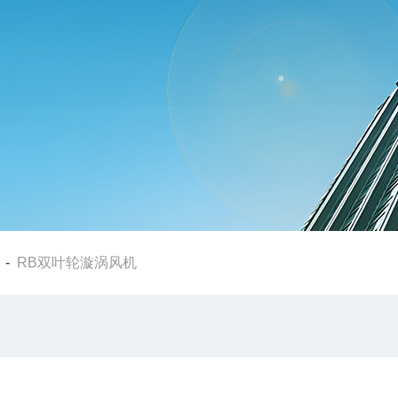
-
RB双叶轮漩涡风机