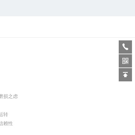
裂磨损之虑
运转
之信赖性