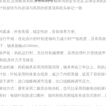
，安装后,定期检查风机各部件,检查轴承润滑是否充足,以保证风机
，叶轮旋转方向必须与风筒的箭屋顶风机头标记一致.
点：
结构紧凑：外形美观，稳定性好，安装保养方便。
 运行平稳：优化设计的叶轮使轴向力减小到***低程度，且有
下，轴承振幅≤0.04mm。
 噪声低：风机运行时，无任何机械摩擦，采用合理叶片形线使声
风机房外几乎无噪音。
 无油机械：风机轴承采用润滑脂润滑，轴承寿命三年以上。风
 叶轮：叶轮采用特殊复合线形，减少了内部泄漏，提高了容积效
 易于调节：进口端蝶阀调节流量，出口端蝶阀调节压力。
 驱动方式：通常采用二极异步电动机，也可以采用四极电动机驱
 密封：每级叶轮除进口圈外、级间和机壳两端装有迷宫式密封，