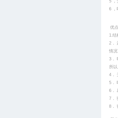
5 
6 
优
1.
2．
情况
3．
所以
4．
5．
6．
7．
8．