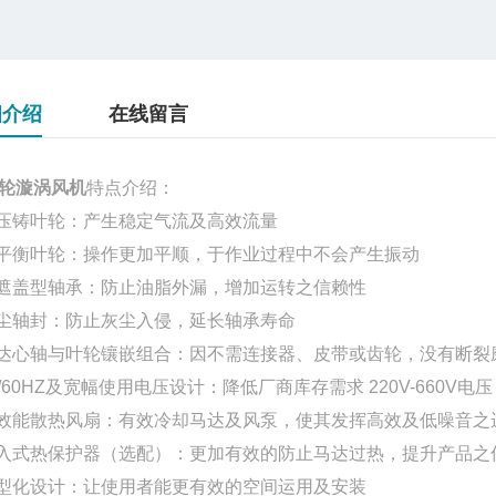
细介绍
在线留言
轮漩涡风机
特点介绍：
铝压铸叶轮：产生稳定气流及高效流量
动平衡叶轮：操作更加平顺，于作业过程中不会产生振动
双遮盖型轴承：防止油脂外漏，增加运转之信赖性
防尘轴封：防止灰尘入侵，延长轴承寿命
马达心轴与叶轮镶嵌组合：因不需连接器、皮带或齿轮，没有断
50/60HZ及宽幅使用电压设计：降低厂商库存需求 220V-660V电压
高效能散热风扇：有效冷却马达及风泵，使其发挥高效及低噪音之
嵌入式热保护器（选配）：更加有效的防止马达过热，提升产品
小型化设计：让使用者能更有效的空间运用及安装