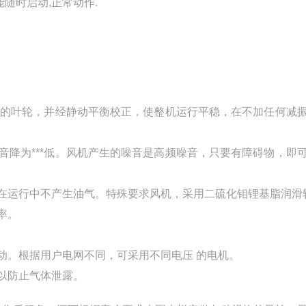
能随时启动,正常动作.
高效的叶轮，并经静动平衡校正，使整机运行平稳，在不加任何减
音降为***低。风机产生的噪音是高频噪音，只要有障碍物，即
机在运行中不产生油气。特殊要求风机，采用二硫化钼锂基脂润滑
率。
动。根据用户电网不同，可采用不同电压 的电机。
以防止气体泄露。