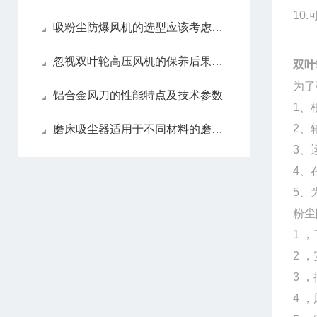
10
吸粉尘防爆风机的选型应该考虑哪些因素？
忽视双叶轮高压风机的保养后果很严重
双叶
为了
铝合金风刀的性能特点及技术参数
1、
2、
磨床吸尘器适用于不同材料的磨削吗？
3、
4、
5、
粉尘
1 
2 
3 
4 