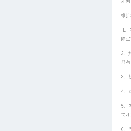
如何
维护
1、
除尘
2、
只有
3、
4、
5、
筒和
6、