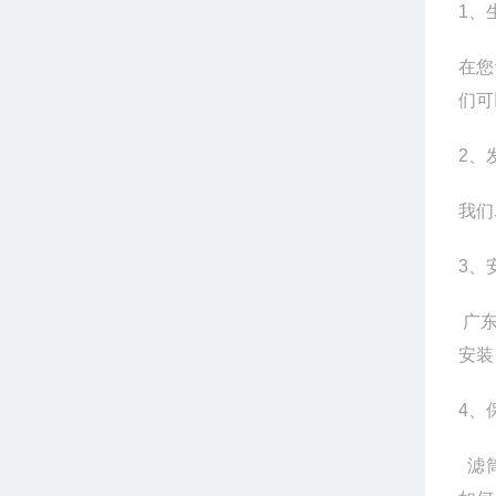
1、
在您
们可
2、
我们
3、
广东
安装
4、
滤筒