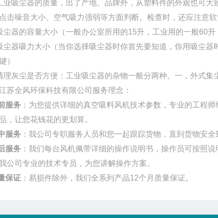
工业吸尘器的质量，出了产地、品牌外，从塑料件的外观也可大
点击噪音大小、空气吸力强弱等方面判断。检查时，还应注意软
吸尘器的容量大小（一般办公室所用的15升，工业用的一般60
吸尘器吸力大小（当你选择吸尘器时你首先要知道，你用吸尘器
键）
清理灰尘是否方便：工业吸尘器的杂物一般分两种。一，外式集
江苏全风环保科技有限公司服务理念：
前服务
：为您提供详细的真空吸料风机技术参数，专业的工程师
品，让您花钱花的更划算。
中服务
：我公司专职服务人员和您一起跟踪货物，直到货物安全
后服务
：我们每台风机佩带详细的操作说明书，操作员可按照说
我公司专业的技术专员，为您讲解操作方案。
量保证
：易损件除外，我们全系列产品12个月质量保证。