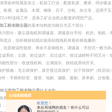
清理各碎纸屑及灰尘；机加工行业：配套机床、磨床、同步吸走
、铁屑、金属品、木屑、钢珠，石子、沙粒、灰尘等，适用于五
72小时连续工作，是各工矿企业机台配套的理想产品。
加工粉末除尘器
的基本结构按功能分为五个部分：
动力部分：吸尘器电机和调速器。调速器分手控、机控。电机：
等优点，但价格较铝线比较高铝线电机有着价格低廉的
，但是耐温性较差、寿命不及铜线长。调速器：手控式一般为风
过滤系统：尘袋、前过滤片、后过滤片。按过滤材料不同又分：纸
功能性部分：收放线机构、尘满指示、按钮或滑动开关。
保护措施：无尘袋保护、真空度过高保护、抗干扰保护（软启动
附件：手柄和软管、接管、地刷、扁吸、圆刷、床单刷、沙发吸
KW
义齿加工粉末除尘器
技术参数：
名称:参数值
欢迎您！
：JC-2200-4
来自局域网的朋友！有什么可以
帮助您的吗？