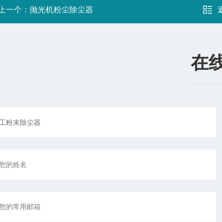
上一个：
抛光机粉尘除尘器
在