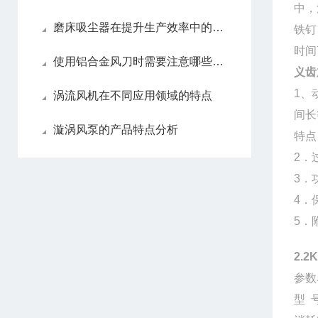
中，
磨床吸尘器在提升生产效率中的作用
铁钉
时间
使用铝合金风刀时需要注意哪些要点？
义齿
1、
涡流风机在不同应用领域的特点
间长
漩涡风泵的产品特点分析
特点
2．
3．
4．
5．
2.2
参数
型 号