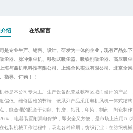
细介绍
在线留言
司是专业生产、销售、设计、研发为一体的企
业，现有产品如下
吸尘器、脉
冲集
尘机、移动式吸尘器、吸铁削吸尘器、高压
吸尘
上海与鑫机电科技有限公
司、上海全
风实业有限公司、北京全风
、指
导、订购！！
机器是本公司专为工厂生产设备配套及狭窄区域而设计的产品，
度偏低、维修困难的弊端，该系列产品采用电机风机一体式结构
点，能合理的配套于切削、打磨、钻孔，印染，制药，陶瓷制作
26％，电器装置附漏电保护，即安全又方便，是市场上应用zui为
在包装机械工作过程中，吸走各种碎屑；纺织行业：在纺织机械