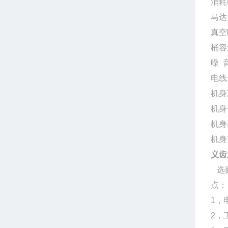
消耗
马达风
真空吸
桶容
噪 
电线
机身
机身
机身
机身
义齿
选购
点：
1，
2，