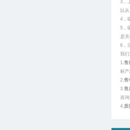
3，
以从
4，
5，
是关
6，
我们
1.
售
标产
2.
售
3.
售
咨询
4.
质