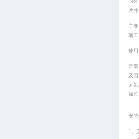
向外
片并
主要
璃工
使用
常溫
及因
ui
加长
安装
1、