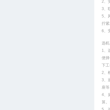
2、
3、
5、
拧紧
6、
选机
1、
便择
下工
2、
3、
座
4、
算。
5、