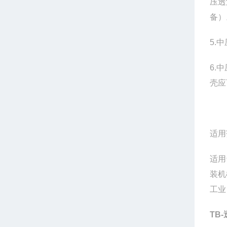
压透
备）
5.
6.
壳应
适用
适用
装机
工业
TB