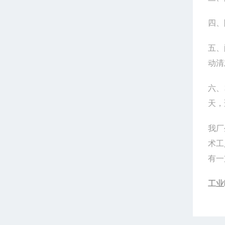
四、
五、
动清
六、
天，
我厂
术工
有一
工业