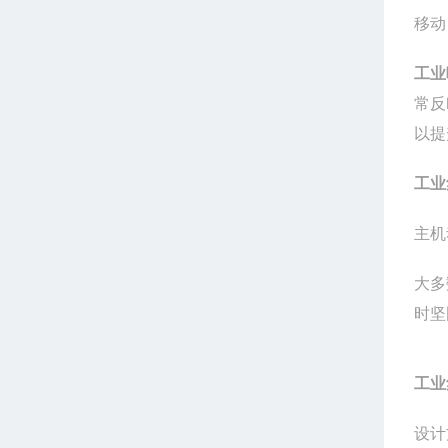
移动
工业
常反
以提
工业
主机
大多
时坚
工业
设计