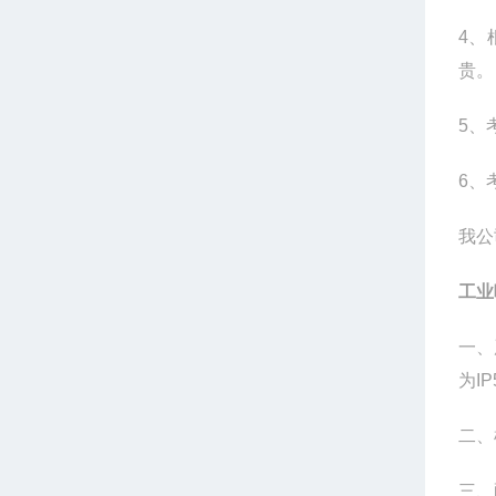
4、
贵。
5、
6、
我公
工业
一、
为I
二、
三、