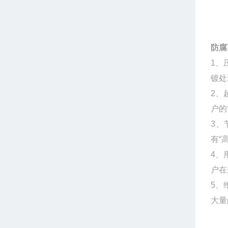
防腐
1、
镀处
2、
户的
3、
有“
4、
户在
5、
大量