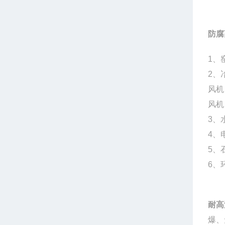
防腐
1、
2、
风机
风机
3、
4、
5、
6、
耐高
爆、