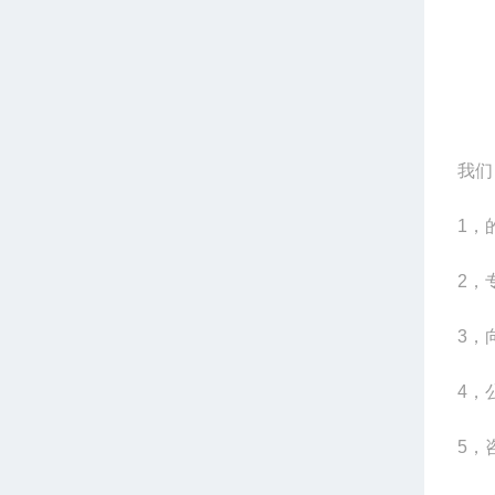
我们
1，
2，
3，
4，
5，