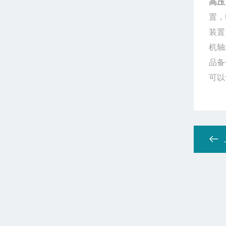
高压
置，
装置
机轴
品备
可以