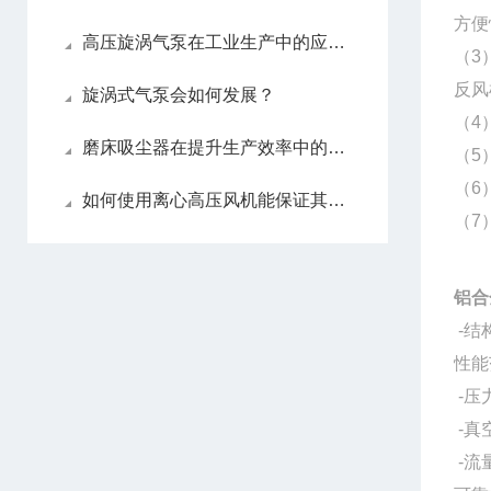
方便
高压旋涡气泵在工业生产中的应用及价值
（3
反风
旋涡式气泵会如何发展？
（4
磨床吸尘器在提升生产效率中的作用
（5
（6
如何使用离心高压风机能保证其良好工作状态？
（7
铝合
-结
性能
-压力
-真空
-流量