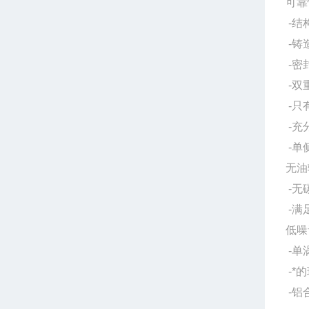
可靠
-结
-铸
-密
-双
-只
-充
-单
无油
-无
-满
低噪
-单
-*
-铝