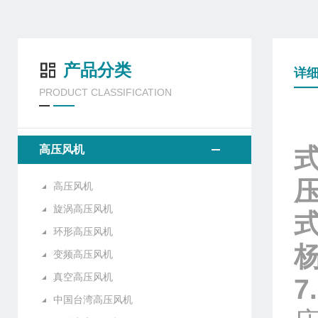
产品分类
详
PRODUCT CLASSIFICATION
高压风机
高压风机
旋涡高压风机
环形高压风机
变频高压风机
真空高压风机
7
中国台湾高压风机