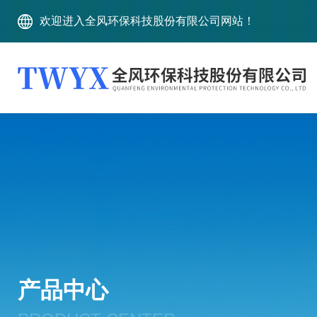
欢迎进入全风环保科技股份有限公司网站！
产品中心