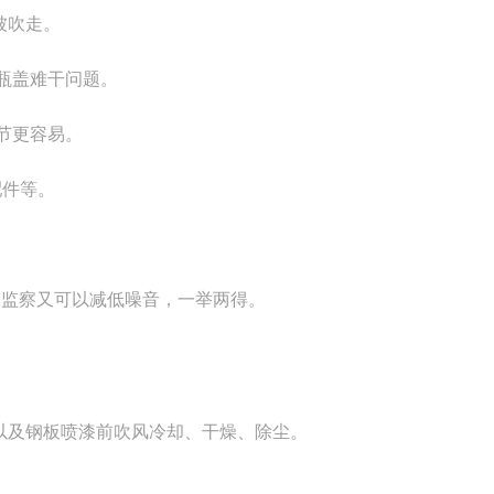
被吹走。
瓶盖难干问题。
节更容易。
配件等。
便监察又可以减低噪音，一举两得。
以及钢板喷漆前吹风冷却、干燥、除尘。