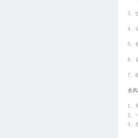
3、
4、
5、
6、
7、
全风
1、
2、
3、