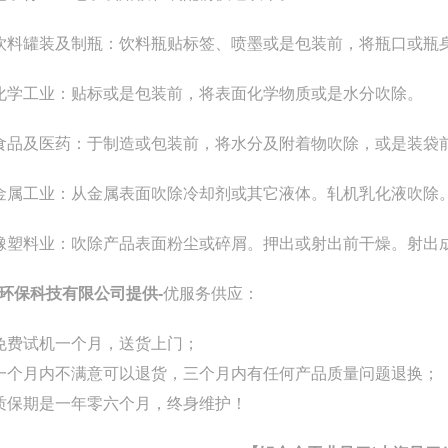
饮料罐装及制瓶：饮料瓶贴标签、喷墨或是包装前，将瓶口或瓶
化学工业：贴标或是包装前，将表面化学物质或是水分吹除。
食品及医药：于制造或包装前，将水分及附着物吹除，或是装袋
金属工业：从金属表面吹除冷却剂或其它液体。轧机乳化液吹除
橡塑料业：吹除产品表面粉尘或碎屑。押出或射出前干燥。射出
环保科技有限公司提供-
优服务供应：
免费试机一个月，送货上门；
一个月内不满意可以退货，三个月内有任何产品质量问题退换；
质保期是一年零六个月，终身维护！