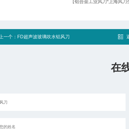
【铝合金工业风刀*上海风刀
上一个：
FD超声波玻璃吹水铝风刀
在