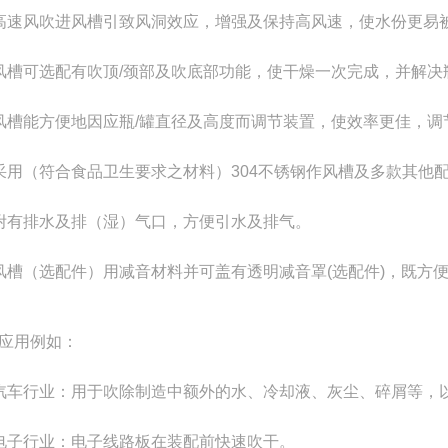
高速风吹进风槽引致风洞效应，增强及保持高风速，使水份更易
风槽可选配有吹顶/颈部及吹底部功能，使干燥一次完成，并解决
风槽能方便地因应瓶/罐直径及高度而调节装置，使效率更佳，调
采用（符合食品卫生要求之材料）304不锈钢作风槽及多款其他
附有排水及排（湿）气口，方便引水及排气。
风槽（选配件）用减音材料并可盖有透明减音罩(选配件)，既方
应用例如：
汽车行业：用于吹除制造中额外的水、冷却液、灰尘、碎屑等，
电子行业：电子线路板在装配前快速吹干。