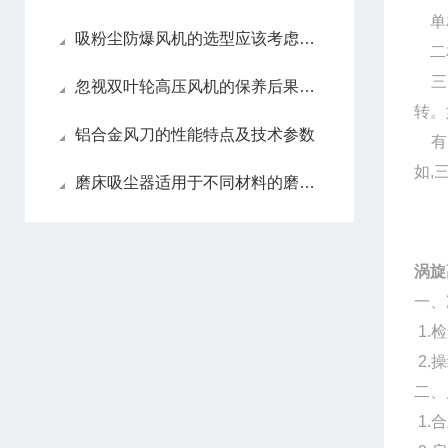
单相
吸粉尘防爆风机的选型应该考虑哪些因素？
二相
三相
忽视双叶轮高压风机的保养后果很严重
转。
铝合金风刀的性能特点及技术参数
有区
如,
磨床吸尘器适用于不同材料的磨削吗？
涡旋
一、
1.
2.
二、
1.