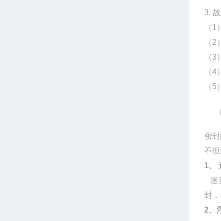
3.
（1
（2
（3
（4
（5
密封
不但
1、
迷宫
封，
2、