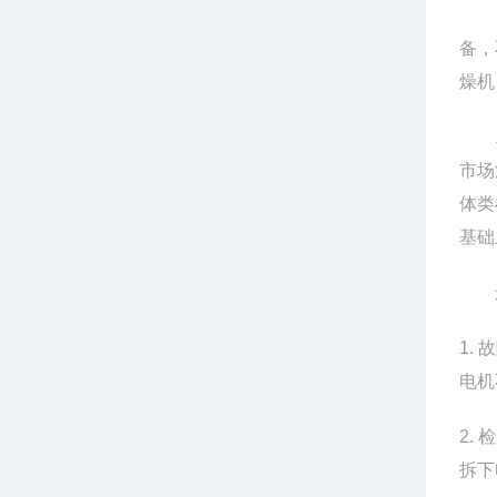
备，
燥机
市场
体类
基础
1.
电机
2.
拆下