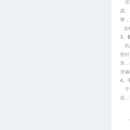
浮环
露。
整，
这种
3、
机械
密封
里，
泄漏
4、
干气
高，