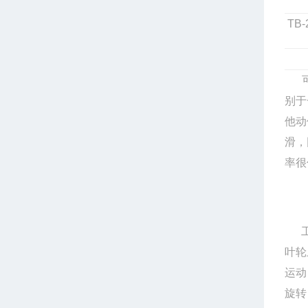
TB-
别于
他动
滑，
率很
叶轮
运动
旋转