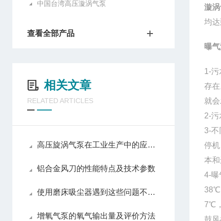
中国台湾高压漩涡气泵
漩涡
均达
查看全部产品
曝气
1-
相关文章
存在
RELATED ARTICLES
就会
2-
3-
高压旋涡气泵在工业生产中的应用及价值
停机
本和
铝合金风刀的性能特点及技术参数
4-
38
使用磨床吸尘器遇到这些问题不要慌
7℃
增氧气泵的氧气输出量及评价方法
鼓风