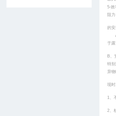
5-
阻力
的安
A、
于
B、
特别
异物
现时
1、
2、