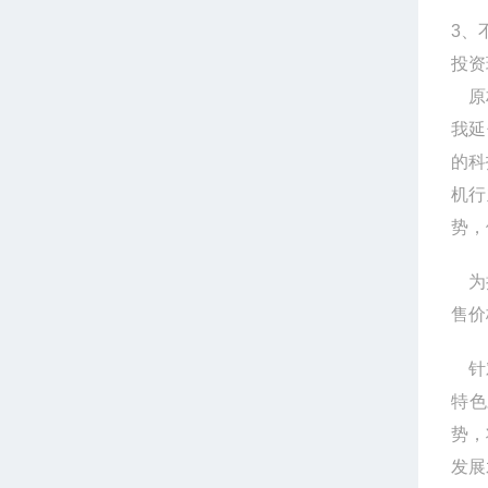
3、
投资
原材
我延
的科
机行
势，
为抢
售价
针对
特色
势，
发展