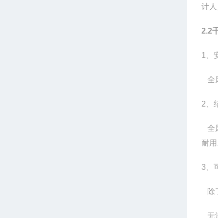
计
2.
1
全风
2、
全风
耐用
3、
除了
无油