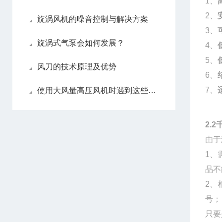
1、
2、
旋涡风机的噪音控制与解决方案
3、
旋涡式气泵会如何发展？
4、
5、
风刀的技术原理及优势
6、
7、
使用大风量高压风机时遇到这些问题不要慌！
2.
由于
1、
品不
2、
号
只要