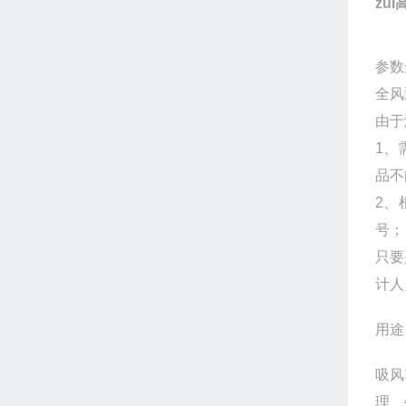
zu
参数
全风
由于
1、
品不
2、
号；
只要
计人
用途
吸风
理、