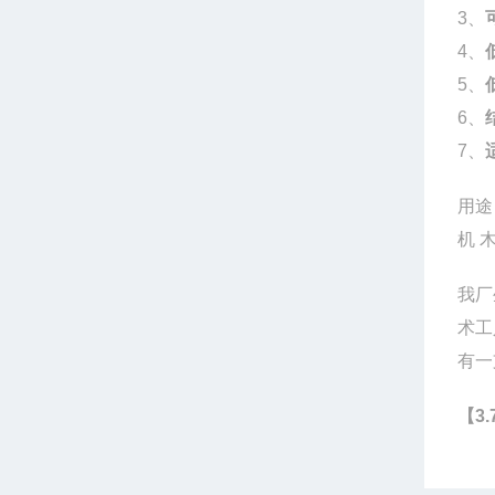
3、
4、
5、
6、
7、
用途
机 
我厂
术工
有一
【3