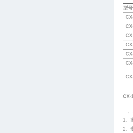
型号
CX-
CX-
CX-
CX-
CX-
CX
CX-
CX
一、
1、
2、