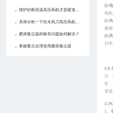
(2
维护好耐高温高压风机才是硬道理！
电机
(3
具体分析一下吹水风刀高压风机的工作原理
唇缘
磨床吸尘器的噪音问题如何解决？
(4
日本
掌握要点合理使用磨床吸尘器
CX
分，
吹，
管道
3.
1、