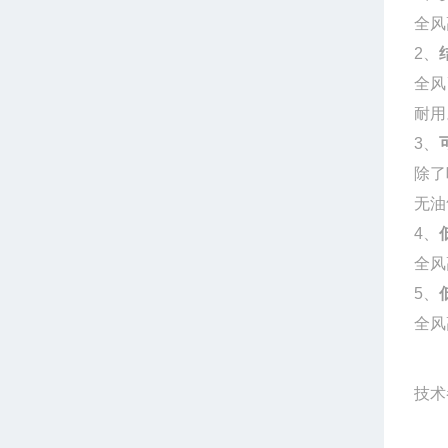
全风
2、
全风
耐
3、
除了
无油
4、
全风
5、
全风
技术