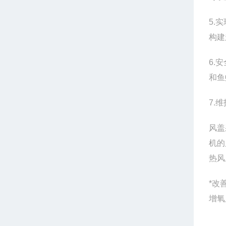
5.
构建
6.
和鱼
7.
风盖
机的
热风
*改
增氧