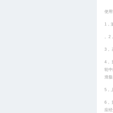
使用
1，
。2
3，
4，
轮中
滑脂
5，
6，
应经