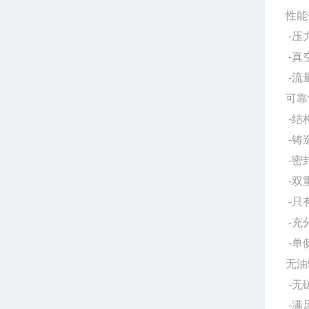
性能
-压力
-真空
-流量
可靠
-结
-铸
-密
-双
-只
-充
-单
无油
-无
-满