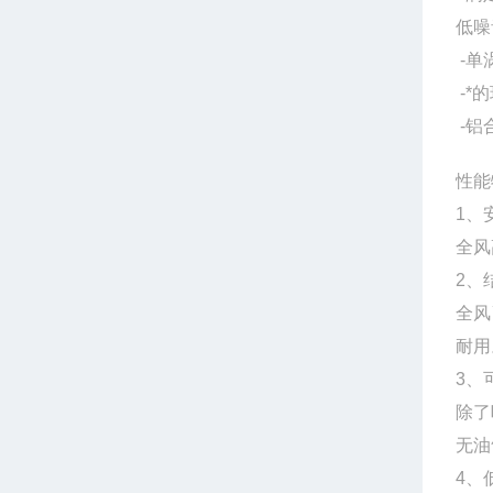
低噪
-单
-*
-铝
性能
1、
全风
2、
全风
耐
3、
除了
无油
4、