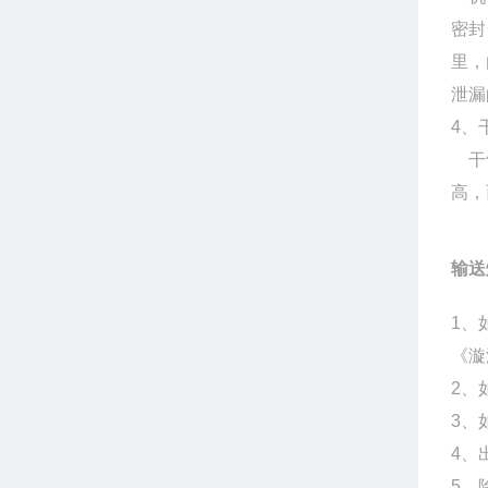
密封
里，
泄漏
4、
干气
高，
输送
1、
《漩
2、
3、
4、
5、