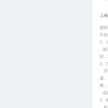
上海
密封
不但
1、
迷宫
封，
2、
浮环
露。
整，
这种
3、
机械