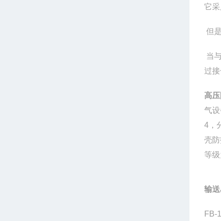
它采
但是
当与
过接
高压
气设
4，
壳防
等级
输送
FB-