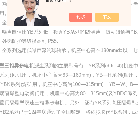
）功率等级、安装尺寸及转速的对应关系与DIN42673*， 
用。
）全系列采用F级绝缘，温升按B级考核。
）噪声限值比YB系列低，接近YB系列的I级噪声，振动限值与Y
）外壳防护等级提高到IP55.
）全系列选用低噪声深沟球轴承，机座中心高在180mmda以上
型三相异步电机
派生系列的主要型号有：YB系列(dIIcT4)(机座
F系列(风机用，机座中心高为63—160mm)，YB—H系列(船用，
，YBK系列(煤矿用，机座中心高为100—315mm)，YB—W、B—
腐隔爆型电动阀门用，机座中心高为80—315mm)及YBDC系列
重用隔爆型双速三相异步电机。另外，还有YB系列高压隔爆型三相异
YB2系列已于1四年底通过了全国鉴定，将逐步取代YB系列，