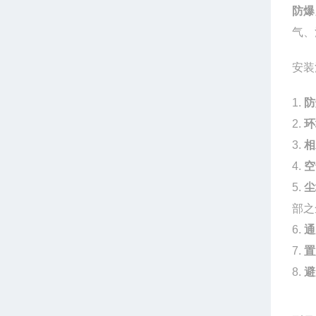
防爆
气、
安装
1.
防
2.
环
3.
相
4.
空
5.
尘
部之
6.
通
7.
置
8.
避