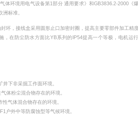
气体环境用电气设备第1部分 通用要求》和GB3836.2-2000《
和欧洲标准。
型轴封环，接线盒采用圆形止口加密封圈，提高主要零部件加工精
，在防尘防水方面比YB系列的IP54提高一个等极，电机运
矿井下非采掘工作面环境。
爆炸性气体粉尘混合物存在的环境。
组爆炸性气体混合物存在的环境。
-WF1户外中等防腐蚀型等气候环境。