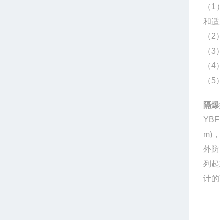
（1
和适
（2
（3
（4
（5
隔爆
YB
m)
外防
列起
计的