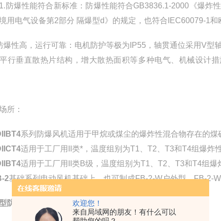
防爆性能符合新标准：防爆性能符合GB3836.1-2000《爆炸性
境用电气设备第2部分 隔爆型d》的规定，也符合IEC60079-1
防爆性高，运行可靠：电机防护等极为IP55，轴贯通位采用V
平行垂直散热片结构，增大散热面积等多种电气、机械设计措施
场所：
IIBT4
系列防爆风机适用于甲烷或煤尘的爆炸性混合物存在的煤
IICT4
适用于工厂用II类*，温度组别为T1、T2、T3和T4组
IIBT4
适用于工厂用II类B级，温度组别为T1、T2、T3和T4
-2
基础系列电动风机基础上，也可制成FB-2-W户外型、FB-2
型防爆高压风机
主要特点是：
欢迎您！
来自局域网的朋友！有什么可以
帮助您的吗？