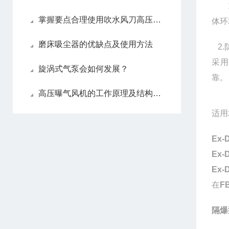
1.
掌握要点合理使用吹水风刀高压风机
体环
磨床吸尘器的优缺点及使用方法
2.
采用
旋涡式气泵会如何发展？
靠。
高压曝气风机的工作原理及结构组成
适用
Ex-D
Ex-D
Ex-D
在
FB
隔爆