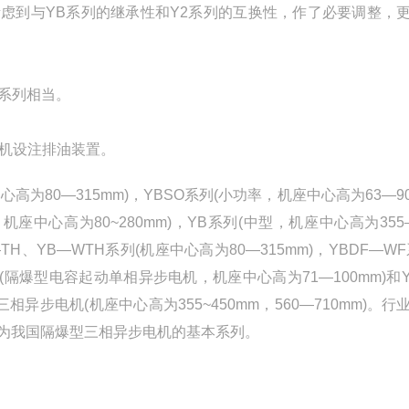
同时考虑到与YB系列的继承性和Y2系列的互换性，作了必要调整，
B系列相当。
电机设注排油装置。
中心高为80—315mm)，YBSO系列(小功率，机座中心高为63—9
机座中心高为80~280mm)，YB系列(中型，机座中心高为355—
TH、YB—WTH系列(机座中心高为80—315mm)，YBDF—WF
(隔爆型电容起动单相异步电机，机座中心高为71—100mm)和Y
步电机(机座中心高为355~450mm，560—710mm)。行
成为我国隔爆型三相异步电机的基本系列。