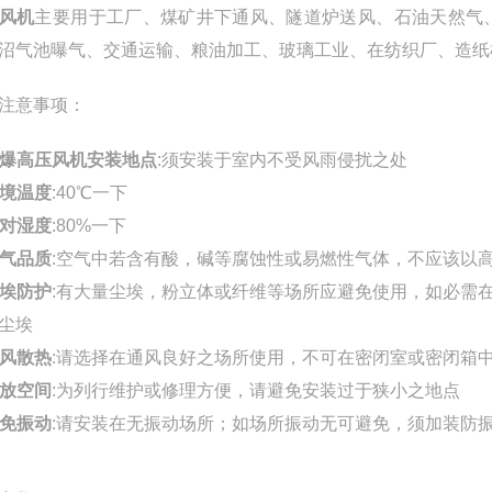
风机
主要用于工厂、煤矿井下通风、隧道炉送风、石油天然气
沼气池曝气、交通运输、粮油加工、玻璃工业、在纺织厂、造纸
注意事项：
爆高压风机安装地点
:须安装于室内不受风雨侵扰之处
境温度
:40℃一下
对湿度
:80%一下
气品质
:空气中若含有酸，碱等腐蚀性或易燃性气体，不应该以
埃防护
:有大量尘埃，粉立体或纤维等场所应避免使用，如必需
尘埃
风散热
:请选择在通风良好之场所使用，不可在密闭室或密闭箱
放空间
:为列行维护或修理方便，请避免安装过于狭小之地点
免振动
:请安装在无振动场所；如场所振动无可避免，须加装防