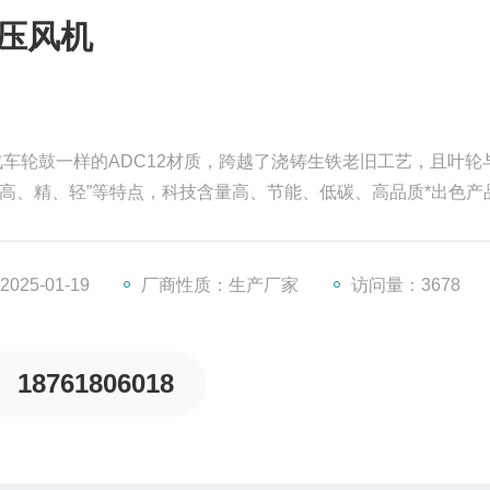
高压风机
驰汽车轮鼓一样的ADC12材质，跨越了浇铸生铁老旧工艺，且叶轮
高、精、轻”等特点，科技含量高、节能、低碳、高品质*出色产
25-01-19
厂商性质：生产厂家
访问量：3678
18761806018