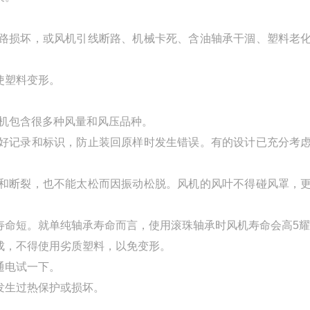
线路损坏，或风机引线断路、机械卡死、含油轴承干涸、塑料老
使塑料变形。
风机包含很多种风量和风压品种。
做好记录和标识，防止装回原样时发生错误。有的设计已充分考
形和断裂，也不能太松而因振动松脱。风机的风叶不得碰风罩，
寿命短。就单纯轴承寿命而言，使用滚珠轴承时风机寿命会高5耀
成，不得使用劣质塑料，以免变形。
通电试一下。
发生过热保护或损坏。