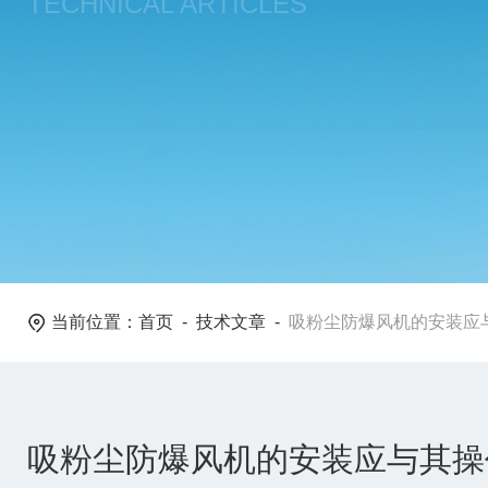
TECHNICAL ARTICLES
当前位置：
首页
-
技术文章
-
吸粉尘防爆风机的安装应
吸粉尘防爆风机的安装应与其操